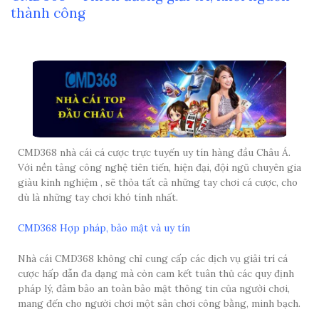
thành công
CMD368 nhà cái cá cược trực tuyến uy tín hàng đầu Châu Á.
Với nền tảng công nghệ tiên tiến, hiện đại, đội ngũ chuyên gia
giàu kinh nghiệm , sẽ thỏa tất cả những tay chơi cá cược, cho
dù là những tay chơi khó tính nhất.
CMD368 Hợp pháp, bảo mật và uy tín
Nhà cái CMD368 không chỉ cung cấp các dịch vụ giải trí cá
cược hấp dẫn đa dạng mà còn cam kết tuân thủ các quy định
pháp lý, đảm bảo an toàn bảo mật thông tin của người chơi,
mang đến cho người chơi một sân chơi công bằng, minh bạch.