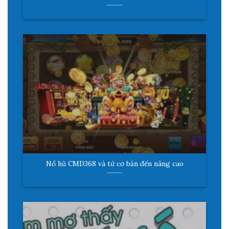
Nổ hũ CMD368 và từ cơ bản đến nâng cao