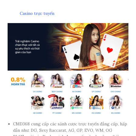
Casino trực tuyến
CMD368 cung cấp các sảnh cược trực tuyến đẳng cấp, hấp
dẫn như: DG, Sexy Baccarat, AG, GP, EVO, WM, OG