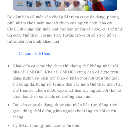
Để đảm bảo có một sân chơi giải trí cá cược đa dạng, phong
phú nhằm thỏa mãn mọi sở thích của người chơi. nhà cái
CMD368 cung cấp một loạt các sản phẩm cá cược, cụ thể như:
Cá cược thể thao, casino trực tuyến, trò chơi xổ số lô đề và
rất nhiều loại hình khác nữa
Cá cược thể thao
Nhắc đến cá cược thể thao thì không thể không nhắc tới
nhà cái CMD368. Nhà cái CMD368 cung cấp cá cược trên
hàng nghìn sự kiện thể thao ở khắp mọi nơi trên thế giới.
Từ bóng đá, bóng rổ, tennis đến các môn thể thao điện tử ,
thể thao ảo….luôn được cập nhật liên tục, người cơi tha hồ
chọn lựa theo sở thích, sở trường của mình.
Các kèo cược đa dạng, được cập nhận liên tục, đúng thời
gian, đúng thời điểm, giúp người chơi tăng cơ hội chiến
thắng.
Tỷ lệ trả thưởng luôn cao và ổn định.