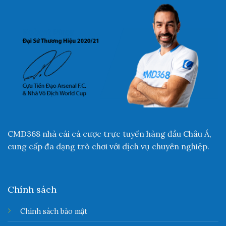
CMD368 nhà cái cá cược trực tuyến hàng đầu Châu Á,
cung cấp đa dạng trò chơi với dịch vụ chuyên nghiệp.
Chính sách
Chính sách bảo mật