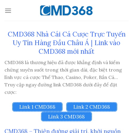
Bỏ
qua
nội
dung
CMD368 Nhà Cái Cá Cược Trực Tuyến
Uy Tín Hàng Đầu Châu Á | Link vào
CMD368 mới nhất
CMD368
là thương hiệu đã được khẳng định và kiểm
chứng xuyên suốt trong thời gian dài, đặc biệt trong
lĩnh vực cá cược Thể Thao, Casino, Poker, Bắn Cá…
Truy cập ngay đường link CMD368 dưới đây để đặt
cược:
Link 1 CMD368
Link 2 CMD368
Link 3 CMD368
CMD368 – Thiên đường giải trí, khởi nguồn