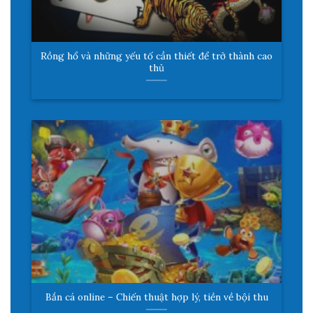
Rồng hổ và những yếu tố cần thiết để trở thành cao
thủ
Bắn cá online – Chiến thuật hợp lý, tiền về bội thu