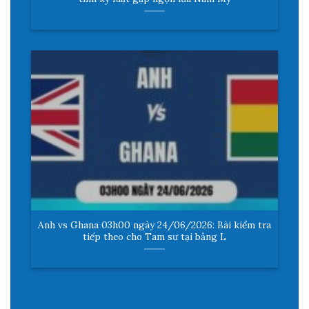
Anh vs Ghana 03h00 ngày 24/06/2026: Bài kiểm tra
tiếp theo cho Tam sư tại bảng L