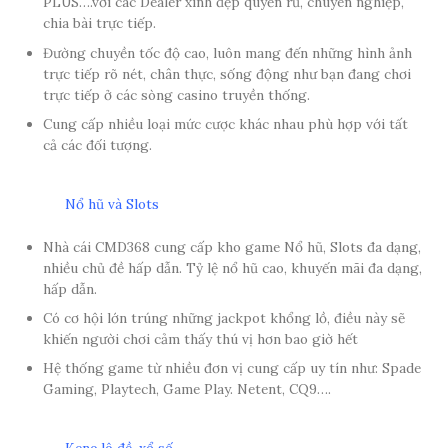
PLUS….với các Dealer xinh đẹp quyến rũ, chuyên nghiệp,
chia bài trực tiếp.
Đường chuyền tốc độ cao, luôn mang đến những hình ảnh
trực tiếp rõ nét, chân thực, sống động như bạn đang chơi
trực tiếp ở các sòng casino truyền thống.
Cung cấp nhiều loại mức cược khác nhau phù hợp với tất
cả các đối tượng.
Nổ hũ và Slots
Nhà cái CMD368 cung cấp kho game Nổ hũ, Slots đa dạng,
nhiều chủ đề hấp dẫn. Tỷ lệ nổ hũ cao, khuyến mãi đa dạng,
hấp dẫn.
Có cơ hội lớn trúng những jackpot khổng lồ, điều này sẽ
khiến người chơi cảm thấy thú vị hơn bao giờ hết
Hệ thống game từ nhiều đơn vị cung cấp uy tín như: Spade
Gaming, Playtech, Game Play. Netent, CQ9….
Keno,lô đề, xổ số