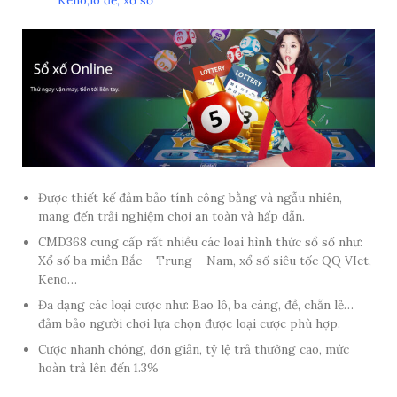
Được thiết kế đảm bảo tính công bằng và ngẫu nhiên,
mang đến trải nghiệm chơi an toàn và hấp dẫn.
CMD368 cung cấp rất nhiều các loại hình thức sổ số như:
Xổ số ba miền Bắc – Trung – Nam, xổ số siêu tốc QQ VIet,
Keno…
Đa dạng các loại cược như: Bao lô, ba càng, đề, chẵn lẻ…
đảm bảo người chơi lựa chọn được loại cược phù hợp.
Cược nhanh chóng, đơn giản, tỷ lệ trả thưởng cao, mức
hoàn trả lên đến 1.3%