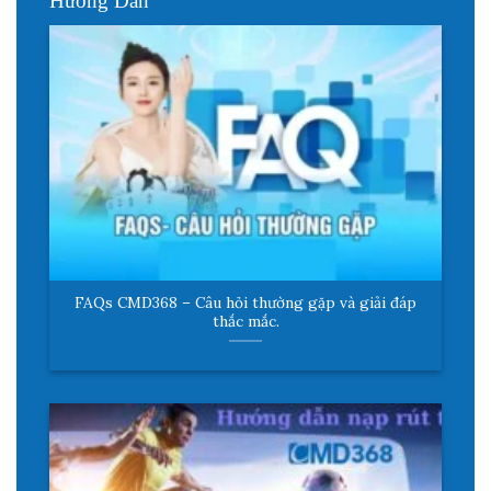
Hướng Dẫn
FAQs CMD368 – Câu hỏi thường gặp và giải đáp
thắc mắc.