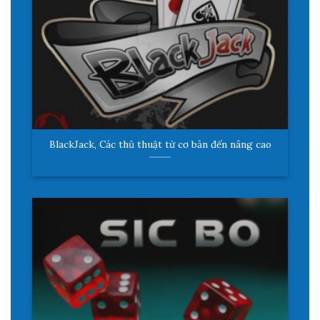
BlackJack, Các thủ thuật từ cơ bản đến nâng cao