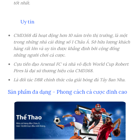
tốt nhất.
Uy tín
CMD368 đã hoạt động hơn 10 năm trên thị trường, là một
trong những nhà cái đứng số 1 Châu Á. Sở hữu lượng khách
hàng rất lớn và uy tín được khẳng định bởi cộng đồng
những người chơi cá cược.
Cựu tiền đạo Arsenal FC và nhà vô địch World Cup Robert
Pires là đại sứ thương hiệu của CMD368.
Là đối tác DBR chính thức của giải bóng đá Tây Ban Nha.
Sản phẩm đa dạng – Phong cách cá cược đỉnh cao