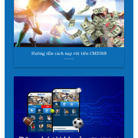
Hướng dẫn cách nạp rút tiền CMD368