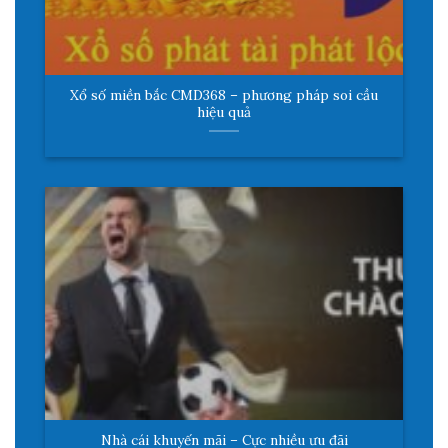
Xổ số miền bắc CMD368 – phương pháp soi cầu
hiệu quả
Nhà cái khuyến mãi – Cực nhiều ưu đãi