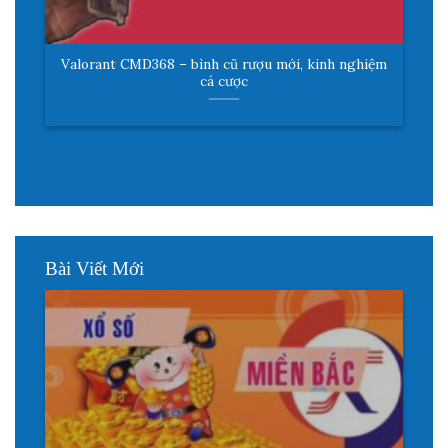
Valorant CMD368 – bình cũ rượu mới, kinh nghiệm
cá cược
Bài Viết Mới