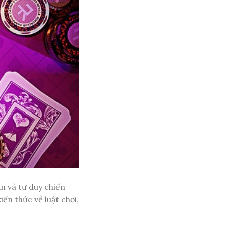
ẫn và tư duy chiến
ến thức về luật chơi,