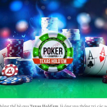
không thể bỏ qua
Texas Hold’em
, là ông vua thống trị các s