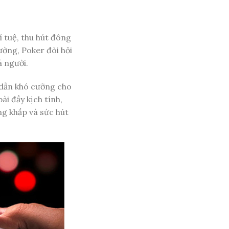
í tuệ, thu hút đông
ường, Poker đòi hỏi
á người.
p dẫn khó cưỡng cho
ài đầy kịch tính,
ng khắp và sức hút