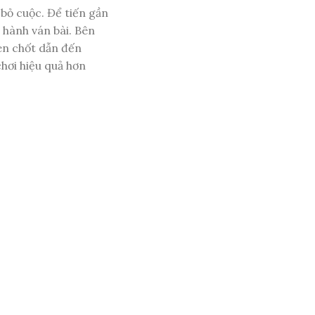
 bỏ cuộc. Để tiến gần
 hành ván bài. Bên
hen chốt dẫn đến
hơi hiệu quả hơn