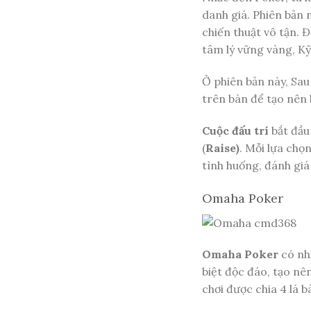
danh giá. Phiên bản n
chiến thuật vô tận. 
tâm lý vững vàng, Kỹ
Ở phiên bản này, Sau k
trên bàn để tạo nên 
Cuộc đấu trí
bắt đầu 
(
Raise)
. Mỗi lựa chọ
tình huống, đánh giá
Omaha Poker
Omaha Poker
có nh
biệt độc đáo, tạo nê
chơi được chia 4 lá b