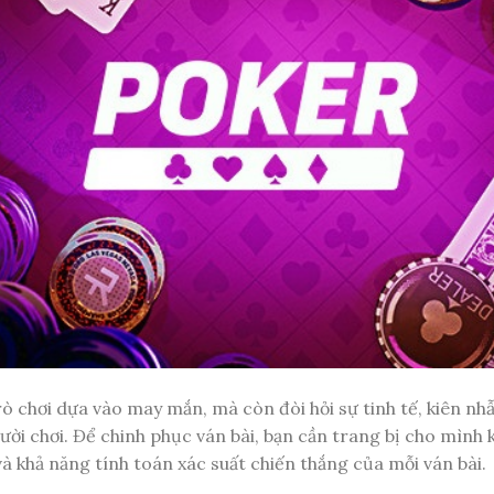
rò chơi dựa vào may mắn, mà còn đòi hỏi sự tinh tế, kiên nh
ời chơi. Để chinh phục ván bài, bạn cần trang bị cho mình ki
và khả năng tính toán xác suất chiến thắng của mỗi ván bài.