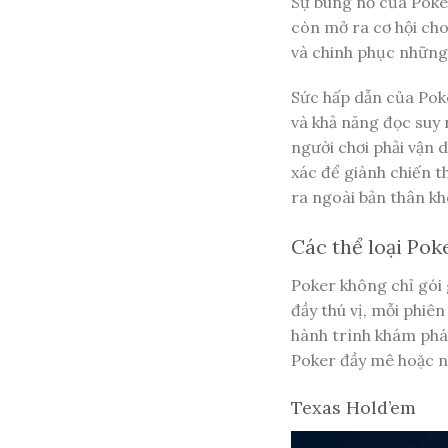
Sự bùng nổ của Poker
còn mở ra cơ hội cho
và chinh phục những 
Sức hấp dẫn của Poke
và khả năng đọc suy n
người chơi phải vận 
xác để giành chiến 
ra ngoài bản thân kh
Các thể loại Pok
Poker không chỉ gói 
đầy thú vị, mỗi phiê
hành trình khám phá 
Poker đầy mê hoặc n
Texas Hold’em