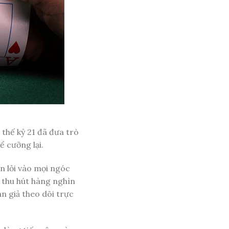
 thế kỷ 21 đã đưa trò
ể cưỡng lại.
n lỏi vào mọi ngóc
thu hút hàng nghìn
án giả theo dõi trực