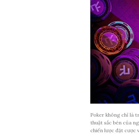
Poker không chỉ là t
thuật sắc bén của ngư
chiến lược đặt cược 