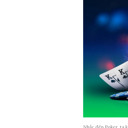
Nhắc đến Poker, ta 