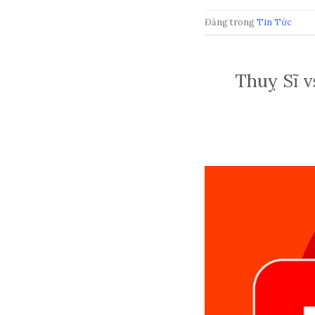
Đăng trong
Tin Tức
Thuỵ Sĩ v