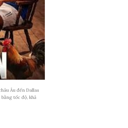
châu Âu đến Dallas
 bằng tốc độ, khả