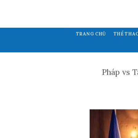
Bỏ
qua
nội
dung
TRANG CHỦ
THỂ THA
Pháp vs T