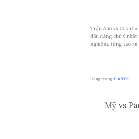
Trận Anh vs Croatia
đấu đáng chú ý nhất 
nghiệm, từng tạo ra
Đăng trong
Tin Tức
Mỹ vs Pa