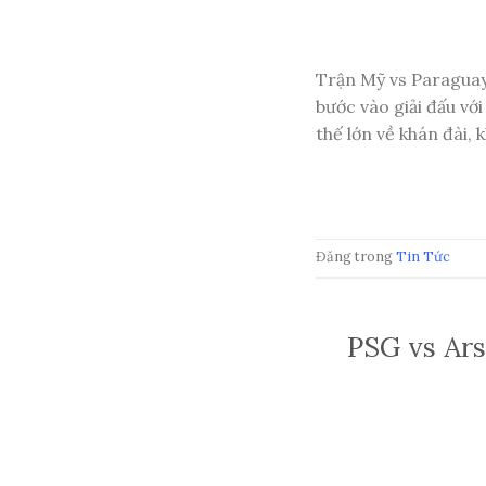
Trận Mỹ vs Paraguay
bước vào giải đấu vớ
thế lớn về khán đài, 
Đăng trong
Tin Tức
PSG vs Ars