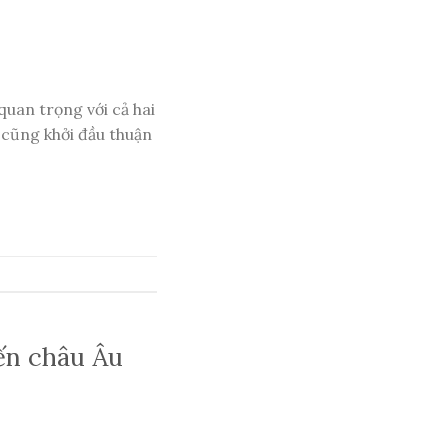
quan trọng với cả hai
 cũng khởi đầu thuận
ến châu Âu