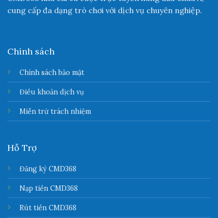
cung cấp đa dạng trò chơi với dịch vụ chuyên nghiệp.
Chính sách
Chính sách bảo mật
Điều khoản dịch vụ
Miễn trừ trách nhiệm
Hỗ Trợ
Đăng ký CMD368
Nạp tiền CMD368
Rút tiền CMD368