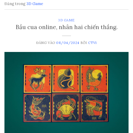
Đăng trong
3D Game
3D GAME
Bầu cua online, nhân hai chiến thắng.
ĐĂNG VÀO
08/04/2024
BỞI
CTV1