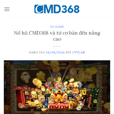
Bỏ
qua
nội
dung
3D GAME
Nổ hũ CMD368 và từ cơ bản đến nâng
cao
ĐĂNG VÀO
14/09/2024
BỞI
CTVCAN