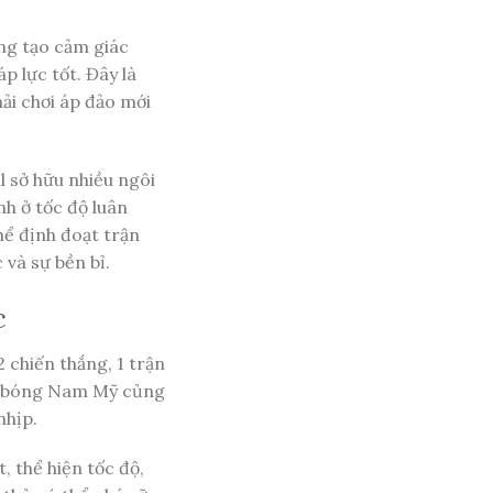
ông tạo cảm giác
p lực tốt. Đây là
ải chơi áp đảo mới
 sở hữu nhiều ngôi
nh ở tốc độ luân
hể định đoạt trận
 và sự bền bỉ.
c
2 chiến thắng, 1 trận
đội bóng Nam Mỹ củng
nhịp.
, thể hiện tốc độ,