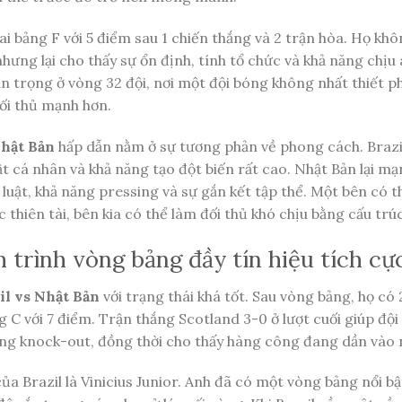
i bảng F với 5 điểm sau 1 chiến thắng và 2 trận hòa. Họ kh
hưng lại cho thấy sự ổn định, tính tổ chức và khả năng chịu á
n trọng ở vòng 32 đội, nơi một đội bóng không nhất thiết ph
ối thủ mạnh hơn.
Nhật Bản
hấp dẫn nằm ở sự tương phản về phong cách. Brazil
ật cá nhân và khả năng tạo đột biến rất cao. Nhật Bản lại mạ
 luật, khả năng pressing và sự gắn kết tập thể. Một bên có t
thiên tài, bên kia có thể làm đối thủ khó chịu bằng cấu trúc
h trình vòng bảng đầy tín hiệu tích cự
il vs Nhật Bản
với trạng thái khá tốt. Sau vòng bảng, họ có 
g C với 7 điểm. Trận thắng Scotland 3-0 ở lượt cuối giúp 
òng knock-out, đồng thời cho thấy hàng công đang dần vào 
a Brazil là Vinicius Junior. Anh đã có một vòng bảng nổi bật