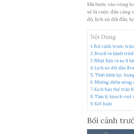
Khi bước vào vòng loạ
sẽ là cuộc đấu căng v
độ, lịch sử đối đầu,
Nội Dung
Bối cảnh trước trận
Brazil và hành trìn
Nhật Bản và sự lì l
Lịch sử đối đầu Bra
Tình hình lực lượn
Những điểm nóng ch
Kịch bản thế trận B
Tâm lý knock-out v
Kết luận
Bối cảnh trướ