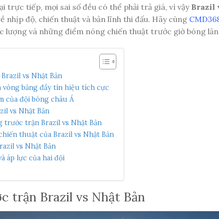
i trực tiếp, mọi sai số đều có thể phải trả giá, vì vậy
Brazil
ề nhịp độ, chiến thuật và bản lĩnh thi đấu. Hãy cùng
CMD36
 lực lượng và những điểm nóng chiến thuật trước giờ bóng lăn
 Brazil vs Nhật Bản
h vòng bảng đầy tín hiệu tích cực
ợm của đội bóng châu Á
zil vs Nhật Bản
g trước trận Brazil vs Nhật Bản
iến thuật của Brazil vs Nhật Bản
razil vs Nhật Bản
à áp lực của hai đội
c trận Brazil vs Nhật Bản