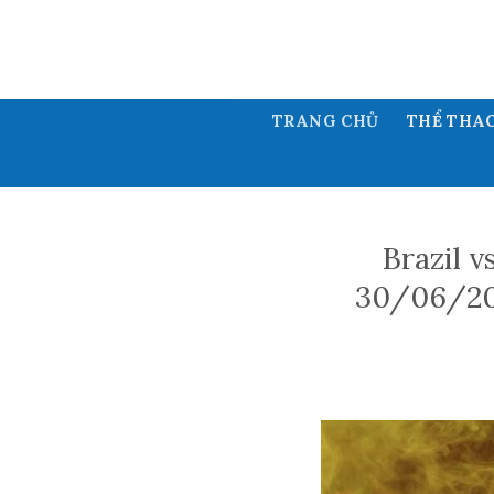
Bỏ
qua
nội
dung
TRANG CHỦ
THỂ THA
Brazil 
30/06/202