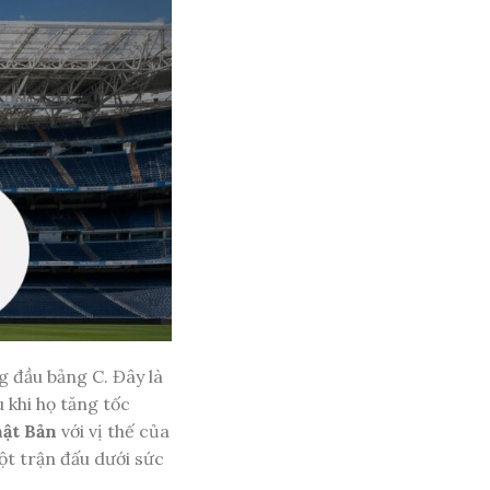
g đầu bảng C. Đây là
u khi họ tăng tốc
hật Bản
với vị thế của
t trận đấu dưới sức