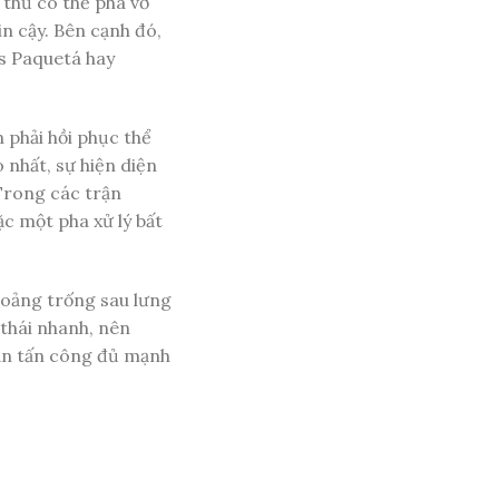
 thủ có thể phá vỡ
in cậy. Bên cạnh đó,
s Paquetá hay
n phải hồi phục thể
o nhất, sự hiện diện
Trong các trận
c một pha xử lý bất
khoảng trống sau lưng
 thái nhanh, nên
cần tấn công đủ mạnh