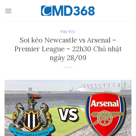
Bỏ
qua
nội
dung
TIN TỨC
Soi kèo Newcastle vs Arsenal –
Premier League – 22h30 Chủ nhật
ngày 28/09