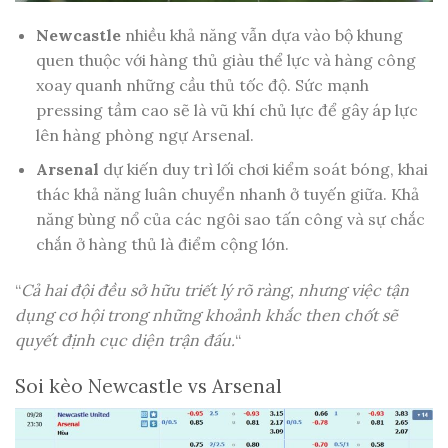
Newcastle
nhiều khả năng vẫn dựa vào bộ khung
quen thuộc với hàng thủ giàu thể lực và hàng công
xoay quanh những cầu thủ tốc độ. Sức mạnh
pressing tầm cao sẽ là vũ khí chủ lực để gây áp lực
lên hàng phòng ngự Arsenal.
Arsenal
dự kiến duy trì lối chơi kiểm soát bóng, khai
thác khả năng luân chuyển nhanh ở tuyến giữa. Khả
năng bùng nổ của các ngôi sao tấn công và sự chắc
chắn ở hàng thủ là điểm cộng lớn.
“
Cả hai đội đều sở hữu triết lý rõ ràng, nhưng việc tận
dụng cơ hội trong những khoảnh khắc then chốt sẽ
quyết định cục diện trận đấu.
“
Soi kèo Newcastle vs Arsenal