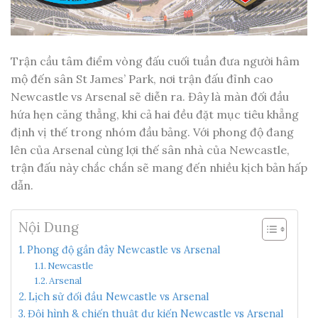
Trận cầu tâm điểm vòng đấu cuối tuần đưa người hâm
mộ đến sân St James’ Park, nơi trận đấu đỉnh cao
Newcastle vs Arsenal sẽ diễn ra. Đây là màn đối đầu
hứa hẹn căng thẳng, khi cả hai đều đặt mục tiêu khẳng
định vị thế trong nhóm đầu bảng. Với phong độ đang
lên của Arsenal cùng lợi thế sân nhà của Newcastle,
trận đấu này chắc chắn sẽ mang đến nhiều kịch bản hấp
dẫn.
Nội Dung
Phong độ gần đây Newcastle vs Arsenal
Newcastle
Arsenal
Lịch sử đối đầu Newcastle vs Arsenal
Đội hình & chiến thuật dự kiến Newcastle vs Arsenal