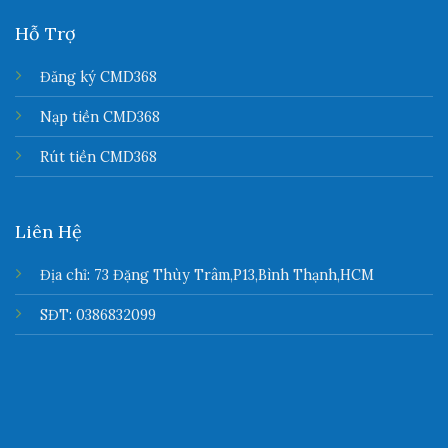
Hỗ Trợ
Đăng ký CMD368
Nạp tiền CMD368
Rút tiền CMD368
Liên Hệ
Địa chỉ: 73 Đặng Thùy Trâm,P13,Bình Thạnh,HCM
SĐT: 0386832099