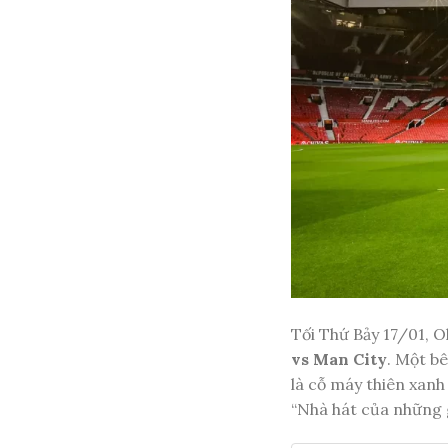
Tối Thứ Bảy 17/01, O
vs Man City
. Một bê
là cỗ máy thiên xanh
“Nhà hát của những g