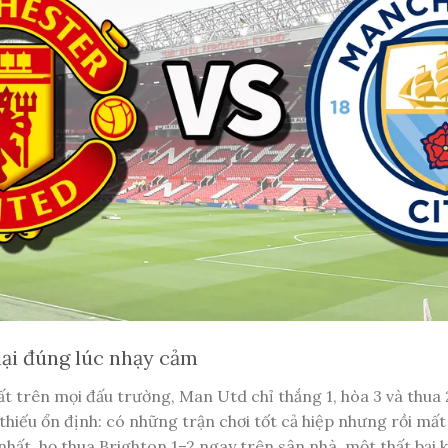
lại đúng lúc nhạy cảm
t trên mọi đấu trường, Man Utd chỉ thắng 1, hòa 3 và thua 
 thiếu ổn định: có những trận chơi tốt cả hiệp nhưng rồi mất
nhất, họ thua Brighton 1–2 ngay trên sân nhà, một thất bại 