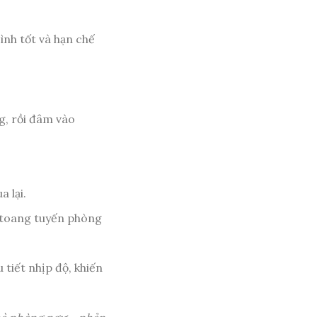
ình tốt và hạn chế
g, rồi đâm vào
 lại.
é toang tuyến phòng
 tiết nhịp độ, khiến