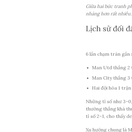
Giữa hai bức tranh p
nhàng hơn rất nhiều.
Lịch sử đối 
6 lần chạm trán gần
Man Utd thắng 2 
Man City thắng 3 
Hai đội hòa 1 trận
Những tỉ số như 3–0,
thường thắng khá thu
tỉ số 2–1, cho thấy d
Xu hướng chung là M