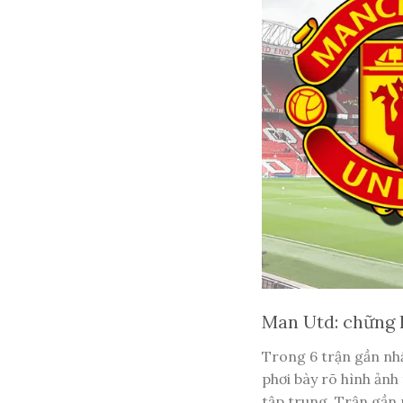
Man Utd: chững 
Trong 6 trận gần nhấ
phơi bày rõ hình ảnh
tập trung. Trận gần 