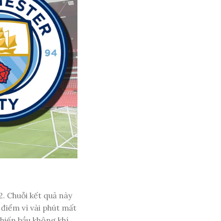
2. Chuỗi kết quả này
 điểm vì vài phút mất
khiến bầu không khí