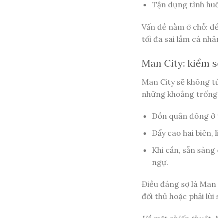
Tận dụng tình huố
Vấn đề nằm ở chỗ: để
tối đa sai lầm cá nhâ
Man City: kiểm s
Man City sẽ không từ
những khoảng trống 
Dồn quân đông ở t
Đẩy cao hai biên, 
Khi cần, sẵn sàng
ngự.
Điều đáng sợ là Man C
đối thủ hoặc phải lù