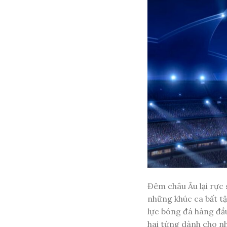
Đêm châu Âu lại rực
những khúc ca bất tậ
lực bóng đá hàng đầu
hai từng dành cho n