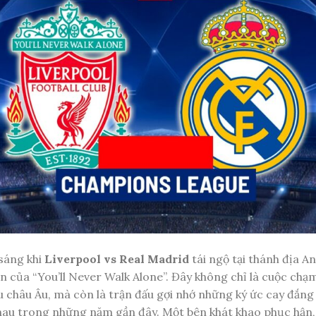
 sáng khi
Liverpool vs Real Madrid
tái ngộ tại thánh địa An
n của “You’ll Never Walk Alone”. Đây không chỉ là cuộc chạm
 châu Âu, mà còn là trận đấu gợi nhớ những ký ức cay đắng
hau trong những năm gần đây. Một bên khát khao phục hận