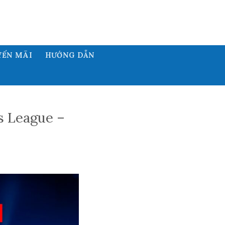
ẾN MÃI
HƯỚNG DẪN
s League –