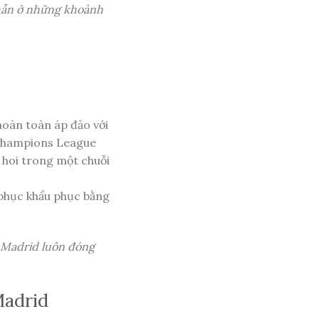
nhẫn ở những khoảnh
oàn toàn áp đảo với
i Champions League
 hoi trong một chuỗi
 phục khẩu phục bằng
l Madrid luôn đóng
Madrid