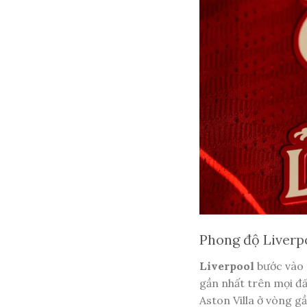
Phong độ Liverp
Liverpool
bước vào 
gần nhất trên mọi đấ
Aston Villa ở vòng g