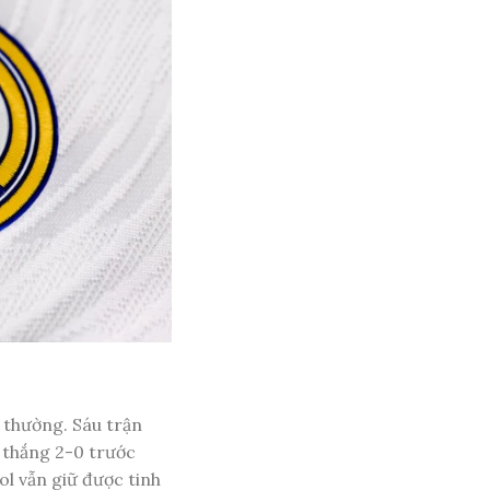
 thường. Sáu trận
n thắng 2-0 trước
ol vẫn giữ được tinh