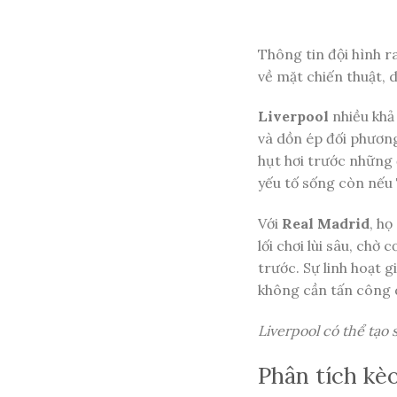
Thông tin đội hình r
về mặt chiến thuật, 
Liverpool
nhiều khả 
và dồn ép đối phương
hụt hơi trước những 
yếu tố sống còn nếu 
Với
Real Madrid
, họ
lối chơi lùi sâu, ch
trước. Sự linh hoạt 
không cần tấn công 
Liverpool có thể tạo 
Phân tích kè