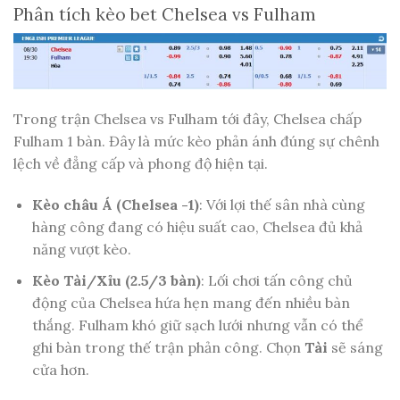
Phân tích kèo bet Chelsea vs Fulham
Trong trận Chelsea vs Fulham tới đây, Chelsea chấp
Fulham 1 bàn. Đây là mức kèo phản ánh đúng sự chênh
lệch về đẳng cấp và phong độ hiện tại.
Kèo châu Á (Chelsea -1)
: Với lợi thế sân nhà cùng
hàng công đang có hiệu suất cao, Chelsea đủ khả
năng vượt kèo.
Kèo Tài/Xỉu (2.5/3 bàn)
: Lối chơi tấn công chủ
động của Chelsea hứa hẹn mang đến nhiều bàn
thắng. Fulham khó giữ sạch lưới nhưng vẫn có thể
ghi bàn trong thế trận phản công. Chọn
Tài
sẽ sáng
cửa hơn.