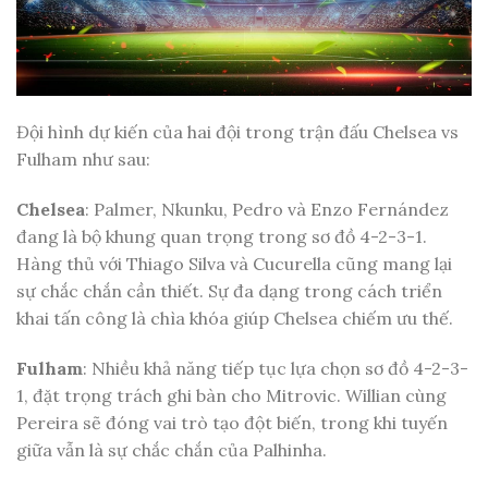
Đội hình dự kiến của hai đội trong trận đấu Chelsea vs
Fulham như sau:
Chelsea
: Palmer, Nkunku, Pedro và Enzo Fernández
đang là bộ khung quan trọng trong sơ đồ 4-2-3-1.
Hàng thủ với Thiago Silva và Cucurella cũng mang lại
sự chắc chắn cần thiết. Sự đa dạng trong cách triển
khai tấn công là chìa khóa giúp Chelsea chiếm ưu thế.
Fulham
: Nhiều khả năng tiếp tục lựa chọn sơ đồ 4-2-3-
1, đặt trọng trách ghi bàn cho Mitrovic. Willian cùng
Pereira sẽ đóng vai trò tạo đột biến, trong khi tuyến
giữa vẫn là sự chắc chắn của Palhinha.