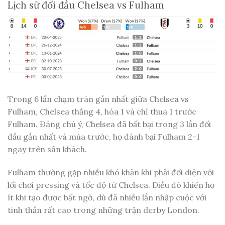
Lịch sử đối đầu Chelsea vs Fulham
Trong 6 lần chạm trán gần nhất giữa Chelsea vs
Fulham, Chelsea thắng 4, hòa 1 và chỉ thua 1 trước
Fulham. Đáng chú ý, Chelsea đã bất bại trong 3 lần đối
đầu gần nhất và mùa trước, họ đánh bại Fulham 2-1
ngay trên sân khách.
Fulham thường gặp nhiều khó khăn khi phải đối diện với
lối chơi pressing và tốc độ từ Chelsea. Điều đó khiến họ
ít khi tạo được bất ngờ, dù đã nhiều lần nhập cuộc với
tinh thần rất cao trong những trận derby London.