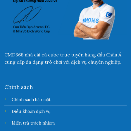
CMD368 nhà cái cá cược trực tuyến hàng đầu Châu Á,
cung cấp đa dạng trò chơi với dịch vụ chuyên nghiệp.
Chính sách
Chính sách bảo mật
Điều khoản dịch vụ
Miễn trừ trách nhiệm