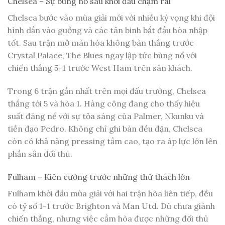
Chelsea – Sự bùng nổ sau khởi đầu chậm rãi
Chelsea bước vào mùa giải mới với nhiều kỳ vọng khi đội
hình dần vào guồng và các tân binh bắt đầu hòa nhập
tốt. Sau trận mở màn hòa không bàn thắng trước
Crystal Palace, The Blues ngay lập tức bùng nổ với
chiến thắng 5-1 trước West Ham trên sân khách.
Trong 6 trận gần nhất trên mọi đấu trường, Chelsea
thắng tới 5 và hòa 1. Hàng công đang cho thấy hiệu
suất đáng nể với sự tỏa sáng của Palmer, Nkunku và
tiền đạo Pedro. Không chỉ ghi bàn đều đặn, Chelsea
còn có khả năng pressing tầm cao, tạo ra áp lực lớn lên
phần sân đối thủ.
Fulham – Kiên cường trước những thử thách lớn
Fulham khởi đầu mùa giải với hai trận hòa liên tiếp, đều
có tỷ số 1-1 trước Brighton và Man Utd. Dù chưa giành
chiến thắng, nhưng việc cầm hòa được những đối thủ