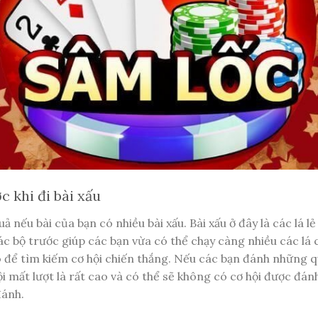
ớc khi đi bài xấu
ả nếu bài của bạn có nhiều bài xấu. Bài xấu ở đây là các lá 
ác bộ trước giúp các bạn vừa có thể chạy càng nhiều các lá 
ào để tìm kiếm cơ hội chiến thắng. Nếu các bạn đánh những q
ội mất lượt là rất cao và có thể sẽ không có cơ hội được đánh
đánh.