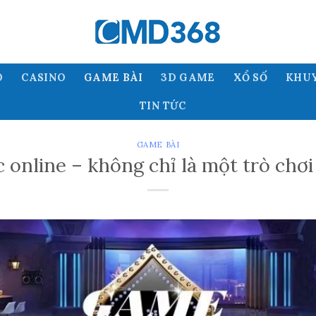
O
CASINO
GAME BÀI
3D GAME
XỔ SỐ
KHUY
TIN TỨC
GAME BÀI
 online – không chỉ là một trò chơi g