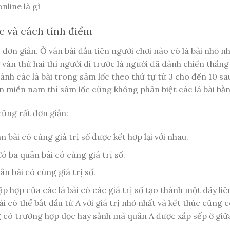
c và cách tính điểm
 đơn giản. Ở ván bài đầu tiên người chơi nào có lá bài nhỏ n
 ván thứ hai thì người đi trước là người đã dành chiến thắng 
ánh các lá bài trong sâm lốc theo thứ tự từ 3 cho đến 10 sau đ
n miền nam thì sâm lốc cũng không phân biệt các lá bài bằn
cũng rất đơn giản:
ân bài có cùng giá trị số được kết hợp lại với nhau.
Có ba quân bài có cùng giá trị số.
n bài có cùng giá trị số.
p hợp của các lá bài có các giá trị số tạo thành một dãy liên
bài có thể bắt đầu từ A với giá trị nhỏ nhất và kết thúc cũng có
g có trường hợp dọc hay sảnh mà quân A được xắp sếp ở giữ