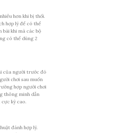
iều hơn khi bị thối.
ách hợp lý để có thể
 bài khi mà các bộ
ũng có thể dùng 2
ài của người trước đó
người chơi sau muốn
trường hợp người chơi
ng thông minh dẫn
n cực kỳ cao.
huật đánh hợp lý.