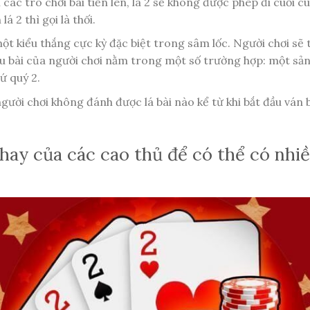
 các trò chơi bài tiến lên, lá 2 sẽ không được phép đi cuối c
lá 2 thì gọi là thối.
một kiểu thắng cực kỳ đặc biệt trong sâm lốc. Người chơi sẽ 
nếu bài của người chơi nằm trong một số trường hợp: một sản
tứ quý 2.
gười chơi không đánh được lá bài nào kể từ khi bắt đầu ván b
hay của các cao thủ để có thể có nhi