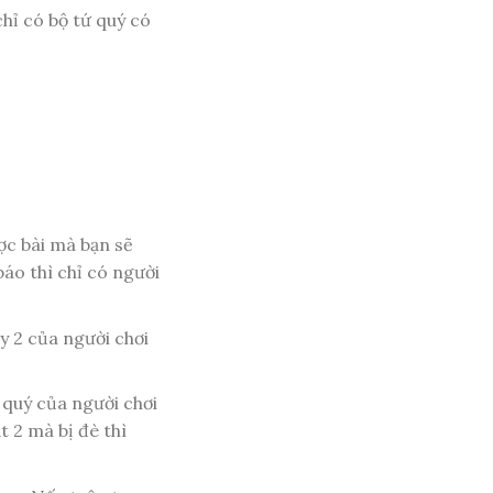
chỉ có bộ tứ quý có
ợc bài mà bạn sẽ
áo thì chỉ có người
y 2 của người chơi
ứ quý của người chơi
t 2 mà bị đè thì