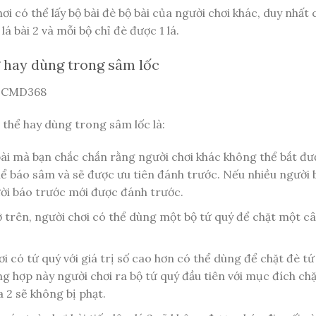
ơi có thể lấy bộ bài đè bộ bài của người chơi khác, duy nhất 
á bài 2 và mỗi bộ chỉ đè được 1 lá.
 hay dùng trong sâm lốc
 thể hay dùng trong sâm lốc là:
bài mà bạn chắc chắn rằng người chơi khác không thể bắt đư
hể báo sâm và sẽ được ưu tiên đánh trước. Nếu nhiều người b
ười báo trước mới được đánh trước.
ở trên, người chơi có thể dùng một bộ tứ quý để chặt một câ
i có tứ quý với giá trị số cao hơn có thể dùng để chặt đè t
g hợp này người chơi ra bộ tứ quý đầu tiên với mục đích chặ
 2 sẽ không bị phạt.