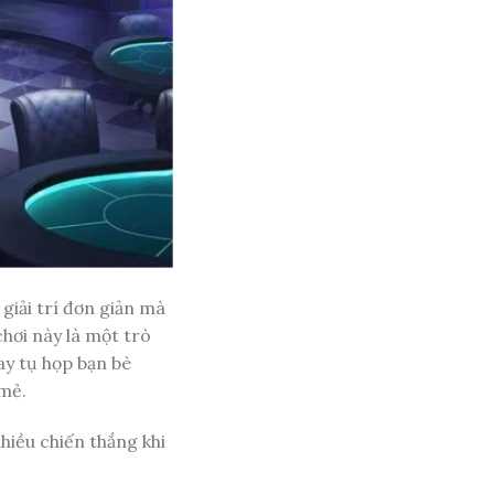
 giải trí đơn giản mà
hơi này là một trò
ay tụ họp bạn bè
 mẻ.
hiều chiến thắng khi