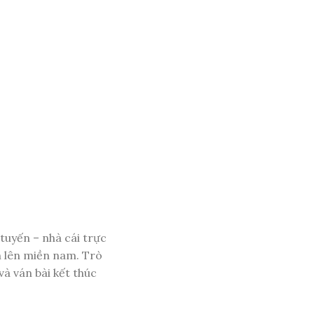
tuyến – nhà cái trực
ến lên miền nam. Trò
và ván bài kết thúc