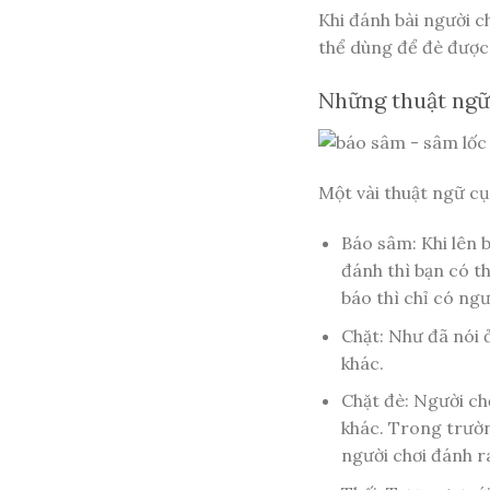
Khi đánh bài người ch
thể dùng để đè được l
Những thuật ngữ
Một vài thuật ngữ cụ
Báo sâm: Khi lên 
đánh thì bạn có t
báo thì chỉ có ng
Chặt: Như đã nói 
khác.
Chặt đè: Người chơ
khác. Trong trườn
người chơi đánh ra