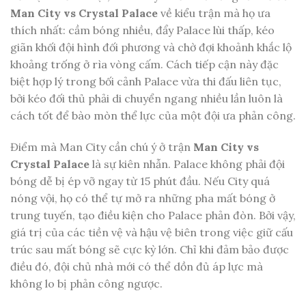
Man City vs Crystal Palace
về kiểu trận mà họ ưa
thích nhất: cầm bóng nhiều, đẩy Palace lùi thấp, kéo
giãn khối đội hình đối phương và chờ đợi khoảnh khắc lộ
khoảng trống ở rìa vòng cấm. Cách tiếp cận này đặc
biệt hợp lý trong bối cảnh Palace vừa thi đấu liên tục,
bởi kéo đối thủ phải di chuyển ngang nhiều lần luôn là
cách tốt để bào mòn thể lực của một đội ưa phản công.
Điểm mà Man City cần chú ý ở trận
Man City vs
Crystal Palace
là sự kiên nhẫn. Palace không phải đội
bóng dễ bị ép vỡ ngay từ 15 phút đầu. Nếu City quá
nóng vội, họ có thể tự mở ra những pha mất bóng ở
trung tuyến, tạo điều kiện cho Palace phản đòn. Bởi vậy,
giá trị của các tiền vệ và hậu vệ biên trong việc giữ cấu
trúc sau mất bóng sẽ cực kỳ lớn. Chỉ khi đảm bảo được
điều đó, đội chủ nhà mới có thể dồn đủ áp lực mà
không lo bị phản công ngược.