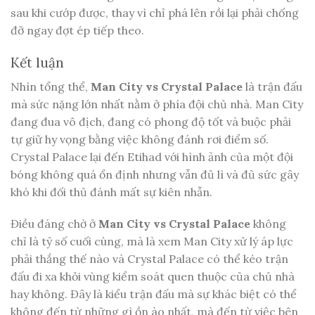
sau khi cướp được, thay vì chỉ phá lên rồi lại phải chống
đỡ ngay đợt ép tiếp theo.
Kết luận
Nhìn tổng thể,
Man City vs Crystal Palace
là trận đấu
mà sức nặng lớn nhất nằm ở phía đội chủ nhà. Man City
đang đua vô địch, đang có phong độ tốt và buộc phải
tự giữ hy vọng bằng việc không đánh rơi điểm số.
Crystal Palace lại đến Etihad với hình ảnh của một đội
bóng không quá ổn định nhưng vẫn đủ lì và đủ sức gây
khó khi đối thủ đánh mất sự kiên nhẫn.
Điều đáng chờ ở
Man City vs Crystal Palace
không
chỉ là tỷ số cuối cùng, mà là xem Man City xử lý áp lực
phải thắng thế nào và Crystal Palace có thể kéo trận
đấu đi xa khỏi vùng kiểm soát quen thuộc của chủ nhà
hay không. Đây là kiểu trận đấu mà sự khác biệt có thể
không đến từ những gì ồn ào nhất, mà đến từ việc bên