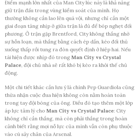
Điểm mạnh lớn nhất của Man City lúc này là khả năng
giữ trận đấu trong vùng kiểm soát của mình. Họ
thường không cần lao lên quá vội, nhưng chỉ cần một
giai đoạn tăng nhịp ở giữa trận là đủ để bóp nghẹt đối
phương. Ở trận gặp Brentford, City không thắng nhờ
sự hỗn loạn, mà thắng bằng cách ép dần, kéo đối thủ
xuống thấp rồi tung ra đòn quyết định ở hiệp hai. Nếu
tái hiện được nhịp đó trong
Man City vs Crystal
Palace
, đội chủ nhà sẽ rất khó bị kéo ra khỏi thế chủ
động.
Một chi tiết khác cần lưu ý là chính Pep Guardiola cũng
thừa nhận cuộc đua hiện không còn nằm hoàn toàn
trong tay đội bóng của ông. Điều đó tạo thêm một lớp
áp lực tâm lý cho
Man City vs Crystal Palace
: City
không chỉ cần thắng, mà còn phải thắng trong hoàn
cảnh biết rằng mọi nỗ lực của mình vẫn còn phụ thuộc
vào cú sảy chân của Arsenal.