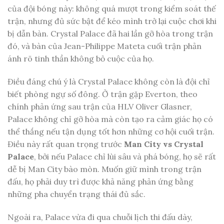
của đội bóng này: không quá mượt trong kiểm soát thế
trận, nhưng đủ sức bật để kéo mình trở lại cuộc chơi khi
bị dẫn bàn. Crystal Palace đã hai lần gỡ hòa trong trận
đó, và bàn của Jean-Philippe Mateta cuối trận phản
ánh rõ tinh thần không bỏ cuộc của họ.
Điều đáng chú ý là Crystal Palace không còn là đội chỉ
biết phòng ngự số đông. Ở trận gặp Everton, theo
chính phản ứng sau trận của HLV Oliver Glasner,
Palace không chỉ gỡ hòa mà còn tạo ra cảm giác họ có
thể thắng nếu tận dụng tốt hơn những cơ hội cuối trận.
Điều này rất quan trọng trước
Man City vs Crystal
Palace
, bởi nếu Palace chỉ lùi sâu và phá bóng, họ sẽ rất
dễ bị Man City bào mòn. Muốn giữ mình trong trận
đấu, họ phải duy trì được khả năng phản ứng bằng
những pha chuyển trạng thái đủ sắc.
Ngoài ra, Palace vừa đi qua chuỗi lịch thi đấu dày,