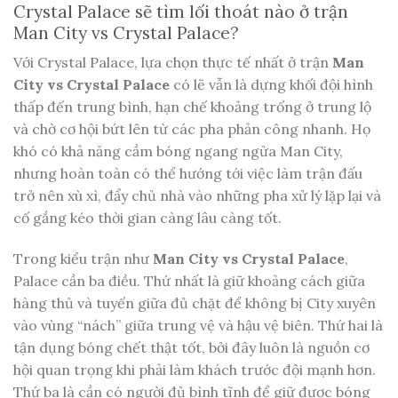
Crystal Palace sẽ tìm lối thoát nào ở trận
Man City vs Crystal Palace?
Với Crystal Palace, lựa chọn thực tế nhất ở trận
Man
City vs Crystal Palace
có lẽ vẫn là dựng khối đội hình
thấp đến trung bình, hạn chế khoảng trống ở trung lộ
và chờ cơ hội bứt lên từ các pha phản công nhanh. Họ
khó có khả năng cầm bóng ngang ngửa Man City,
nhưng hoàn toàn có thể hướng tới việc làm trận đấu
trở nên xù xì, đẩy chủ nhà vào những pha xử lý lặp lại và
cố gắng kéo thời gian càng lâu càng tốt.
Trong kiểu trận như
Man City vs Crystal Palace
,
Palace cần ba điều. Thứ nhất là giữ khoảng cách giữa
hàng thủ và tuyến giữa đủ chặt để không bị City xuyên
vào vùng “nách” giữa trung vệ và hậu vệ biên. Thứ hai là
tận dụng bóng chết thật tốt, bởi đây luôn là nguồn cơ
hội quan trọng khi phải làm khách trước đội mạnh hơn.
Thứ ba là cần có người đủ bình tĩnh để giữ được bóng