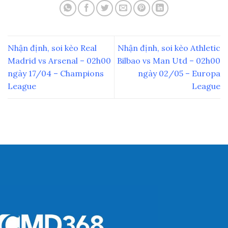
Nhận định, soi kèo Real
Nhận định, soi kèo Athletic
Madrid vs Arsenal – 02h00
Bilbao vs Man Utd – 02h00
ngày 17/04 – Champions
ngày 02/05 – Europa
League
League