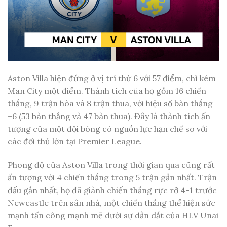
Aston Villa hiện đứng ở vị trí thứ 6 với 57 điểm, chỉ kém
Man City một điểm. Thành tích của họ gồm 16 chiến
thắng, 9 trận hòa và 8 trận thua, với hiệu số bàn thắng
+6 (53 bàn thắng và 47 bàn thua). Đây là thành tích ấn
tượng của một đội bóng có nguồn lực hạn chế so với
các đối thủ lớn tại Premier League.
Phong độ của Aston Villa trong thời gian qua cũng rất
ấn tượng với 4 chiến thắng trong 5 trận gần nhất. Trận
đấu gần nhất, họ đã giành chiến thắng rực rỡ 4-1 trước
Newcastle trên sân nhà, một chiến thắng thể hiện sức
mạnh tấn công mạnh mẽ dưới sự dẫn dắt của HLV Unai