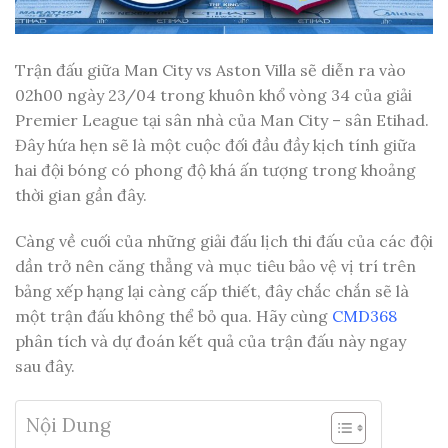
Trận đấu giữa Man City vs Aston Villa sẽ diễn ra vào
02h00 ngày 23/04 trong khuôn khổ vòng 34 của giải
Premier League tại sân nhà của Man City – sân Etihad.
Đây hứa hẹn sẽ là một cuộc đối đầu đầy kịch tính giữa
hai đội bóng có phong độ khá ấn tượng trong khoảng
thời gian gần đây.
Càng về cuối của những giải đấu lịch thi đấu của các đội
dần trở nên căng thẳng và mục tiêu bảo vệ vị trí trên
bảng xếp hạng lại càng cấp thiết, đây chắc chắn sẽ là
một trận đấu không thể bỏ qua. Hãy cùng
CMD368
phân tích và dự đoán kết quả của trận đấu này ngay
sau đây.
Nội Dung