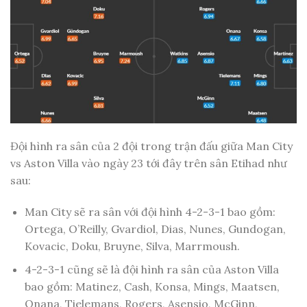
Đội hình ra sân của 2 đội trong trận đấu giữa Man City
vs Aston Villa vào ngày 23 tới đây trên sân Etihad như
sau:
Man City sẽ ra sân với đội hình 4-2-3-1 bao gồm:
Ortega, O’Reilly, Gvardiol, Dias, Nunes, Gundogan,
Kovacic, Doku, Bruyne, Silva, Marrmoush.
4-2-3-1 cũng sẽ là đội hình ra sân của Aston Villa
bao gồm: Matinez, Cash, Konsa, Mings, Maatsen,
Onana, Tielemans, Rogers, Asensio, McGinn,