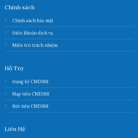
Chính sách
Chính sách bảo mật
Điều khoản dịch vụ
Miễn trừ trách nhiệm
Hỗ Trợ
Đăng ký CMD368
Nạp tiền CMD368
Rút tiền CMD368
Liên Hệ