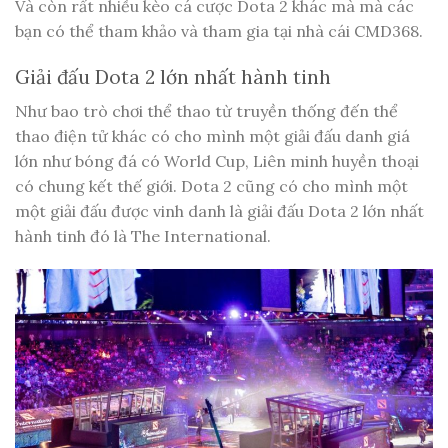
Và còn rất nhiều kèo cá cược Dota 2 khác mà mà các
bạn có thể tham khảo và tham gia tại nhà cái CMD368.
Giải đấu Dota 2 lớn nhất hành tinh
Như bao trò chơi thể thao từ truyền thống đến thể
thao điện tử khác có cho mình một giải đấu danh giá
lớn như bóng đá có World Cup, Liên minh huyền thoại
có chung kết thế giới. Dota 2 cũng có cho mình một
một giải đấu được vinh danh là giải đấu Dota 2 lớn nhất
hành tinh đó là The International.