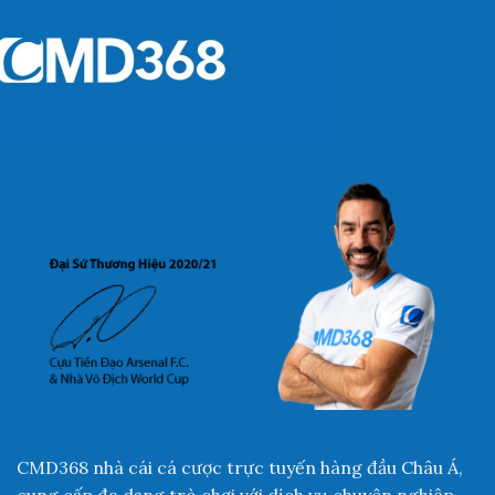
CMD368 nhà cái cá cược trực tuyến hàng đầu Châu Á,
cung cấp đa dạng trò chơi với dịch vụ chuyên nghiệp.