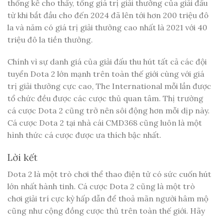
thống kê cho thấy, tổng giá trị giải thưởng của giải đấu
từ khi bắt đầu cho đến 2024 đã lên tới hơn 200 triệu đô
la và năm có giá trị giải thưởng cao nhất là 2021 với 40
triệu đô la tiền thưởng.
Chính vì sự danh giá của giải đấu thu hút tất cả các đội
tuyển Dota 2 lớn mạnh trên toàn thế giới cùng với giá
trị giải thưởng cực cao, The International mỗi lần được
tổ chức đều được các cược thủ quan tâm. Thị trường
cá cược Dota 2 cũng trở nên sôi động hơn mỗi dịp này.
Cá cược Dota 2 tại nhà cái CMD368 cũng luôn là một
hình thức cá cược được ưa thích bậc nhất.
Lời kết
Dota 2 là một trò chơi thể thao điện tử có sức cuốn hút
lớn nhất hành tinh. Cá cược Dota 2 cũng là một trò
chơi giải trí cực kỳ hấp dẫn để thoả mãn người hâm mộ
cũng như cộng đồng cược thủ trên toàn thế giới. Hãy