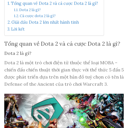
Tổng quan về Dota 2 và cá cược Dota 2 là gì?
Dota 2 là gì?
Cá cược dota 2 là gì?
Giải đấu Dota 2 lớn nhất hành tinh
Lời kết
Tổng quan về Dota 2 và cá cược Dota 2 là gì?
Dota 2 là gì?
Dota 2 là một trò chơi điện tử thuộc thể loại MOBA –
chiến đấu chiến thuật thời gian thực với thể thức 5 đấu 5
được phát triển dựa trên một bản đồ tuỳ chọn có tên là
Defense of the Ancient của trò chơi Warcraft 3.