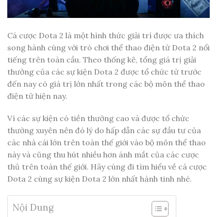
Cá cược Dota 2 là một hình thức giải trí được ưa thích
song hành cùng với trò chơi thể thao điện tử Dota 2 nổi
tiếng trên toàn cầu. Theo thống kê, tổng giá trị giải
thưởng của các sự kiện Dota 2 được tổ chức từ trước
đến nay có giá trị lớn nhất trong các bộ môn thể thao
điện tử hiện nay.
Vì các sự kiện có tiền thưởng cao và được tổ chức
thường xuyên nên đó lý do hấp dẫn các sự đầu tư của
các nhà cái lớn trên toàn thế giới vào bộ môn thể thao
này và cũng thu hút nhiều hơn ánh mắt của các cược
thủ trên toàn thế giới. Hãy cùng đi tìm hiểu về cá cược
Dota 2 cùng sự kiện Dota 2 lớn nhất hành tinh nhé.
Nội Dung