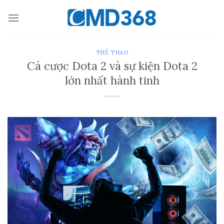
Bỏ
qua
nội
dung
THỂ THAO
Cá cược Dota 2 và sự kiện Dota 2
lớn nhất hành tinh