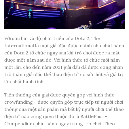
Với sức hút và độ phát triển của Dota 2, The
International là một giải đấu được chính nhà phát hành
của Dota 2 tổ chức ngay sau khi trò chơi được ra mắt
được một năm sau đó. Với hình thức tổ chức mỗi năm
một lần, cho đến năm 2021 giải đấu đã được công nhận
trở thành giải đấu thể thao điện tử có sức hút và giá trị
lớn nhất hành tinh.
Tiền thưởng của giải được quyên góp với hình thức
crowfunding – được quyên góp trực tiếp từ người chơi
thông qua một sản phẩm mà bất kỳ người chơi thể thao
điện tử nào cũng quen thuộc đó là BattlePass –
Compendium phát hành ngay trong trò chơi. Theo