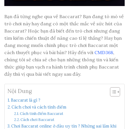
Bạn đã từng nghe qua về Baccarat? Bạn đang tò mò về
trò chơi này hay đang có một thắc mắc về sức hút của
Baccarat? Hoặc bạn đã biết đến trò chơi nhưng đang
tìm kiếm chiến thuật để nâng cao tỉ lệ thắng? Hay bạn
đang mong muốn chinh phục trò chơi Baccarat một
cách thuyết phục và bài bản? Hãy đến với
CMD368
,
chúng tôi sẽ chia sẻ cho bạn những thông tin và kiến
thức giúp bạn vạch ra hành trình chinh phụ Baccarat
đầy thú vị qua bài viết ngay sau đây.
Nội Dung
Baccarat là gì ?
Cách chơi và cách tính điểm
Cách tinh điểm Baccarat
Cách chơi Baccarat
Chơi Baccarat online ở đâu uy tín ? Những sai lầm khi