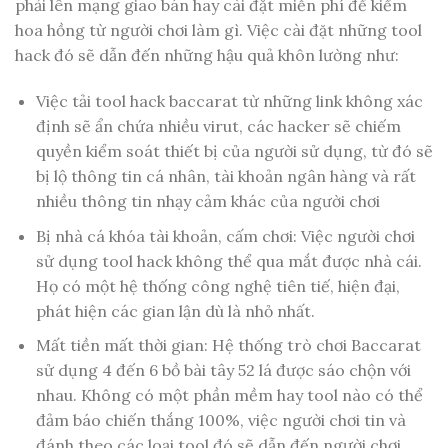
phải lên mạng giao bán hay cài đặt miễn phí để kiếm
hoa hồng từ người chơi làm gì. Việc cài đặt những tool
hack đó sẽ dẫn đến những hậu quả khôn lường như:
Việc tải tool hack baccarat từ những link không xác
định sẽ ẩn chứa nhiều virut, các hacker sẽ chiếm
quyền kiểm soát thiết bị của người sử dụng, từ đó sẽ
bị lộ thông tin cá nhân, tài khoản ngân hàng và rất
nhiều thông tin nhạy cảm khác của người chơi
Bị nhà cá khóa tài khoản, cấm chơi: Việc người chơi
sử dụng tool hack không thể qua mắt được nhà cái.
Họ có một hệ thống công nghệ tiên tiế, hiện đại,
phát hiện các gian lận dù là nhỏ nhất.
Mất tiền mất thời gian: Hệ thống trò chơi Baccarat
sử dụng 4 đến 6 bồ bài tây 52 lá được sáo chộn với
nhau. Không có một phần mềm hay tool nào có thể
đảm báo chiến thắng 100%, việc người chơi tin và
đánh theo các loại tool đó sẽ dẫn đến người chơi