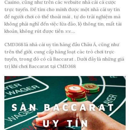
Casino, cũng như trên các website nhà cái cá cược
trực tuyến. Để tìm cho mình được một nhà cái uy tín
để người chơi có thể thoải mái , tự do trải nghiệm mà
không phải nghĩ đến việc lừa đảo, lộ thông tin, mất tài
khoản, không rút được tiền .v.v….
CMD368 là nhà cái uy tín hàng đầu Châu Á, cũng như
trên thế giới, cung cấp hàng loạt các trò chơi trực
tuyến, trong đó có cả Baccarat . Dưới đây là những giá
trị khi chơi Baccarat tại CMD368