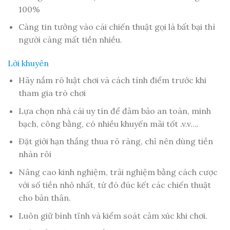
100%
Càng tin tưởng vào cái chiến thuật gọi là bất bại thì
người càng mất tiền nhiều.
Lời khuyên
Hãy nắm rõ luật chơi và cách tính điểm trước khi
tham gia trò chơi
Lựa chọn nhà cái uy tín để đảm bảo an toàn, minh
bạch, công bằng, có nhiều khuyến mãi tốt .v.v….
Đặt giới hạn thắng thua rõ ràng, chỉ nên dùng tiền
nhàn rôi
Nâng cao kinh nghiệm, trải nghiệm bằng cách cược
với số tiền nhỏ nhất, từ đó đúc kết các chiến thuật
cho bản thân.
Luôn giữ bình tĩnh và kiểm soát cảm xúc khi chơi.