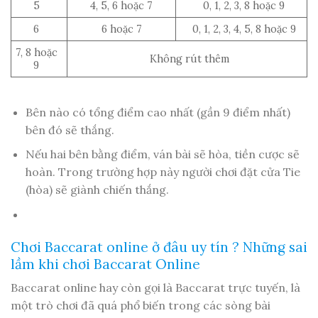
5
4, 5, 6 hoặc 7
0, 1, 2, 3, 8 hoặc 9
6
6 hoặc 7
0, 1, 2, 3, 4, 5, 8 hoặc 9
7, 8 hoặc
Không rút thêm
9
Bên nào có tổng điểm cao nhất (gần 9 điểm nhất)
bên đó sẽ thắng.
Nếu hai bên bằng điểm, ván bài sẽ hòa, tiền cược sẽ
hoàn. Trong trường hợp này người chơi đặt cửa Tie
(hòa) sẽ giành chiến thắng.
Chơi Baccarat online ở đâu uy tín ? Những sai
lầm khi chơi Baccarat Online
Baccarat online hay còn gọi là Baccarat trực tuyến, là
một trò chơi đã quá phổ biến trong các sòng bài