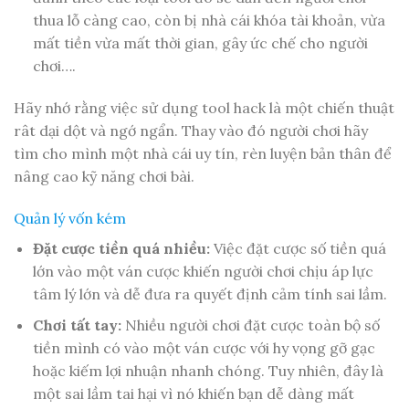
thua lỗ càng cao, còn bị nhà cái khóa tài khoản, vừa
mất tiền vừa mất thời gian, gây ức chế cho người
chơi….
Hãy nhớ rằng việc sử dụng tool hack là một chiến thuật
rât dại dột và ngớ ngẩn. Thay vào đó người chơi hãy
tìm cho mình một nhà cái uy tín, rèn luyện bản thân để
nâng cao kỹ năng chơi bài.
Quản lý vốn kém
Đặt
cược tiền quá nhiều:
Việc đặt cược số tiền quá
lớn vào một ván cược khiến người chơi chịu áp lực
tâm lý lớn và dễ đưa ra quyết định cảm tính sai lầm.
Chơi tất tay:
Nhiều người chơi đặt cược toàn bộ số
tiền mình có vào một ván cược với hy vọng gỡ gạc
hoặc kiếm lợi nhuận nhanh chóng. Tuy nhiên, đây là
một sai lầm tai hại vì nó khiến bạn dễ dàng mất