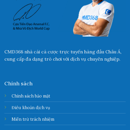
CMD368 nhà cái cá cược trực tuyến hàng đầu Châu Á,
cung cấp đa dạng trò chơi với dịch vụ chuyên nghiệp.
Chính sách
Chính sách bảo mật
Điều khoản dịch vụ
Miễn trừ trách nhiệm