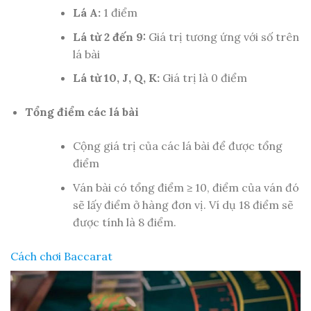
Lá
A:
1 điểm
Lá từ
2 đến 9:
Giá trị tương ứng với số trên
lá bài
Lá từ
10, J, Q, K:
Giá trị là 0 điểm
Tổng điểm
các lá bài
Cộng giá trị của các lá bài để được tổng
điểm
Ván bài có tổng điểm ≥ 10, điểm của ván đó
sẽ lấy điểm ở hàng đơn vị. Ví dụ 18 điểm sẽ
được tính là 8 điểm.
Cách chơi Baccarat