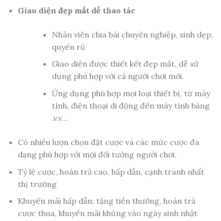
Giao diện đẹp mắt dễ thao tác
Nhân viên chia bài chuyên nghiệp, xinh dẹp,
quyến rũ
Giao diện được thiết kết đẹp mắt, dễ sử
dụng phù hợp với cả người chơi mới.
Ứng dụng phù hợp mọi loại thiết bị, từ máy
tính, điện thoại di động đến máy tính bảng
.v.v…
Có nhiều lượn chọn đặt cược và các mức cược đa
dạng phù hợp với mọi đối tường người chơi.
Tỷ lệ cược, hoàn trả cao, hấp dẫn, cạnh tranh nhất
thị trường
Khuyến mãi hấp dẫn: tặng tiền thưởng, hoàn trả
cược thua, khuyến mãi khủng vào ngày sinh nhật